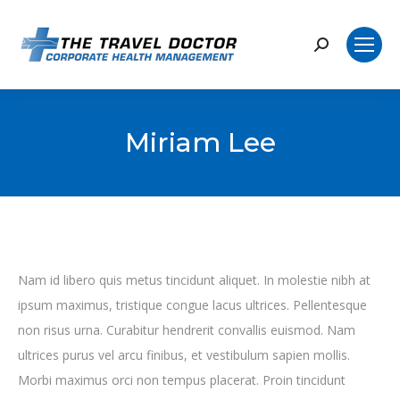
Search:
Miriam Lee
Nam id libero quis metus tincidunt aliquet. In molestie nibh at
ipsum maximus, tristique congue lacus ultrices. Pellentesque
non risus urna. Curabitur hendrerit convallis euismod. Nam
ultrices purus vel arcu finibus, et vestibulum sapien mollis.
Morbi maximus orci non tempus placerat. Proin tincidunt